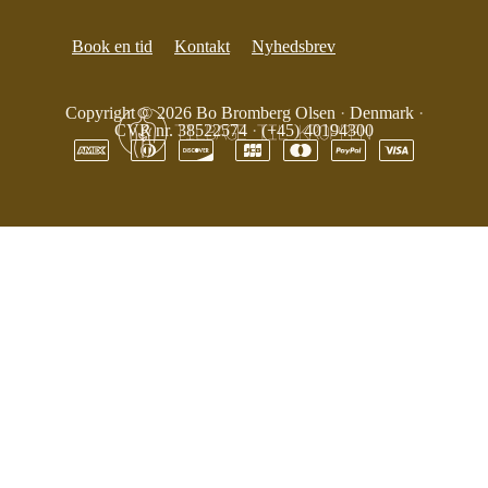
Book en tid
Kontakt
Nyhedsbrev
Copyright © 2026
Bo Bromberg Olsen
·
Denmark
·
CVR nr. 38522574
·
(+45) 40194300