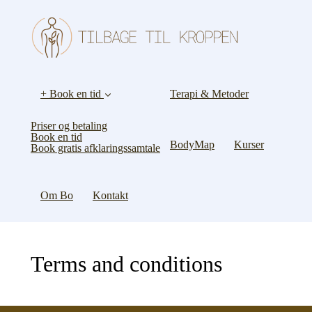
+ Book en tid
Terapi & Metoder
Priser og betaling
Book en tid
BodyMap
Kurser
Book gratis afklaringssamtale
Om Bo
Kontakt
Terms and conditions